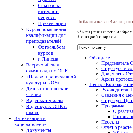
Ссылки на
интернет-
ресурсы
По благословению Высокопреосв
Презентации
Курсы повышения
Отдел религиозного образ
квалификации для
Липецкой епархии
преподавателей
Фотоальбом
курсов
Об отделе
г. Липецк
Председатель 
Всероссийская
Структура и с
олимпиада по ОПК
Документы От
«Неделя православной
Архив протоко
культуры в ОУ»
Центр «Возрождение
Детско-юношеские
Руководитель 
чтения
Сведения о Це
Видеоматериалы
Структура Цен
Программа
Видеокурс: ОПК в
О реализ
школе
Расписан
Катехизация и
Проекты
воцерковление
Отчет о работе
Документы
2012 год