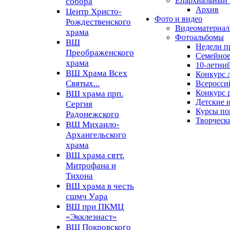
Епархиальный 
собора
Архив
Центр Христо-
Фото и видео
Рождественского
Видеоматериа
храма
Фотоальбомы
ВШ
Недели п
Преображенского
Семейное
храма
10-летни
ВШ Храма Всех
Конкурс 
Святых...
Всеросси
Конкурс 
ВШ храма прп.
Детские 
Сергия
Курсы по
Радонежского
Творческ
ВШ Михаило-
Архангельского
храма
ВШ храма свтт.
Митрофана и
Тихона
ВШ храма в честь
сщмч Уара
ВШ при ПКМЦ
«Экклезиаст»
ВШ Покровского