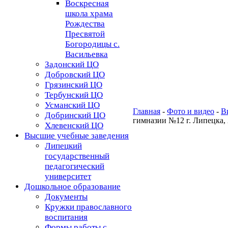
Воскресная
школа храма
Рождества
Пресвятой
Богородицы с.
Васильевка
Задонский ЦО
Добровский ЦО
Грязинский ЦО
Тербунский ЦО
Усманский ЦО
Главная
-
Фото и видео
-
В
Добринский ЦО
гимназии №12 г. Липецка, 
Хлевенский ЦО
Высшие учебные заведения
Липецкий
государственный
педагогический
университет
Дошкольное образование
Документы
Кружки православного
воспитания
Формы работы с