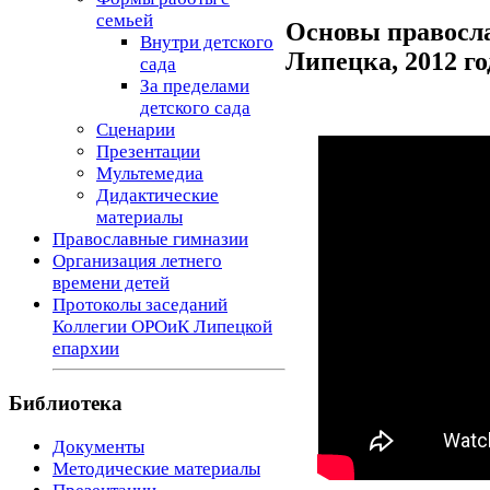
семьей
Основы правосла
Внутри детского
Липецка, 2012 го
сада
За пределами
детского сада
Сценарии
Презентации
Мультемедиа
Дидактические
материалы
Православные гимназии
Организация летнего
времени детей
Протоколы заседаний
Коллегии ОРОиК Липецкой
епархии
Библиотека
Документы
Методические материалы