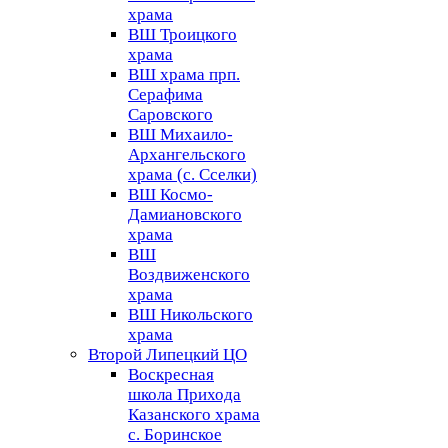
храма
ВШ Троицкого
храма
ВШ храма прп.
Серафима
Саровского
ВШ Михаило-
Архангельского
храма (с. Сселки)
ВШ Космо-
Дамиановского
храма
ВШ
Воздвиженского
храма
ВШ Никольского
храма
Второй Липецкий ЦО
Воскресная
школа Прихода
Казанского храма
с. Боринское