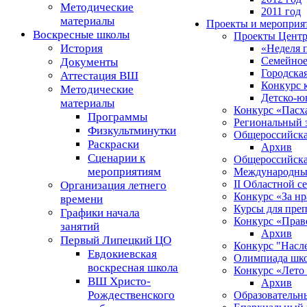
Методические
2011 год
материалы
Проекты и мероприя
Воскресные школы
Проекты Центр
История
«Неделя 
Семейное
Документы
Городска
Аттестация ВШ
Конкурс 
Методические
Детско-ю
материалы
Конкурс «Пасх
Программы
Региональный 
Физкультминутки
Общероссийска
Раскраски
Архив
Сценарии к
Общероссийск
мероприятиям
Международный
II Областной с
Организация летнего
Конкурс «За н
времени
Курсы для пре
Графики начала
Конкурс «Прав
занятий
Архив
Первый Липецкий ЦО
Конкурс "Насле
Евдокиевская
Олимпиада школ
воскресная школа
Конкурс «Лето
ВШ Христо-
Архив
Рождественского
Образовательн