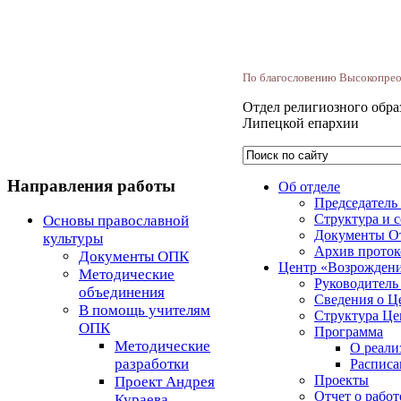
По благословению Высокопрео
Отдел религиозного обра
Липецкой епархии
Направления работы
Об отделе
Председатель
Структура и 
Основы православной
Документы О
культуры
Архив прото
Документы ОПК
Центр «Возрожден
Методические
Руководитель
объединения
Сведения о Ц
В помощь учителям
Структура Це
ОПК
Программа
Методические
О реали
разработки
Расписа
Проекты
Проект Андрея
Отчет о работ
Кураева