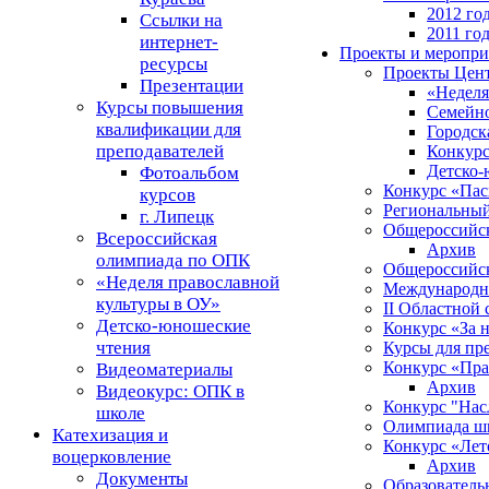
2012 го
Ссылки на
2011 го
интернет-
Проекты и меропри
ресурсы
Проекты Цен
Презентации
«Неделя
Курсы повышения
Семейно
квалификации для
Городск
преподавателей
Конкурс
Детско-
Фотоальбом
Конкурс «Пас
курсов
Региональный
г. Липецк
Общероссийс
Всероссийская
Архив
олимпиада по ОПК
Общероссийс
«Неделя православной
Международны
культуры в ОУ»
II Областной
Детско-юношеские
Конкурс «За 
чтения
Курсы для пр
Конкурс «Пра
Видеоматериалы
Архив
Видеокурс: ОПК в
Конкурс "Нас
школе
Олимпиада шк
Катехизация и
Конкурс «Лет
воцерковление
Архив
Документы
Образовател