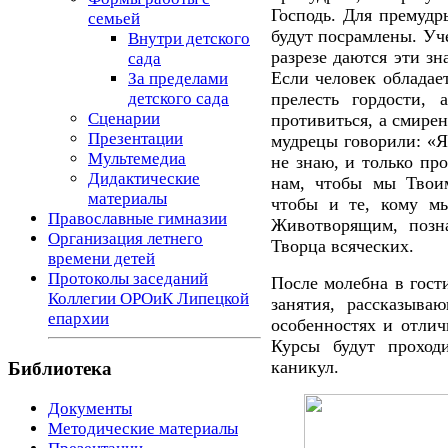
Господь. Для премудр
семьей
будут посрамлены. Уче
Внутри детского
разрезе даются эти з
сада
Если человек обладае
За пределами
прелесть гордости,
детского сада
Сценарии
противиться, а смирен
Презентации
мудрецы говорили: «Я
Мультемедиа
не знаю, и только пр
Дидактические
нам, чтобы мы Твои
материалы
чтобы и те, кому м
Православные гимназии
Животворящим, позн
Организация летнего
Творца всяческих.
времени детей
Протоколы заседаний
После молебна в гост
Коллегии ОРОиК Липецкой
занятия, рассказыва
епархии
особенностях и отлич
Курсы будут проход
каникул.
Библиотека
Документы
Методические материалы