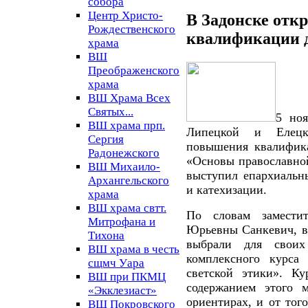
собора
Центр Христо-
В Задонске от
Рождественского
квалификации 
храма
ВШ
Преображенского
храма
ВШ Храма Всех
Святых...
5 ноя
ВШ храма прп.
Липецкой и Елецк
Сергия
повышения квалифика
Радонежского
«Основы православной
ВШ Михаило-
выступил епархиальны
Архангельского
и катехизации.
храма
ВШ храма свтт.
По словам заместит
Митрофана и
Юрьевны Санкевич, в
Тихона
выбрали для свои
ВШ храма в честь
комплексного курса
сщмч Уара
светской этики». Ку
ВШ при ПКМЦ
содержанием этого 
«Экклезиаст»
ориентирах, и от тог
ВШ Покровского