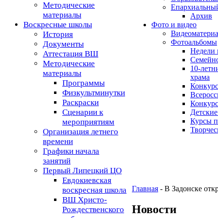
Методические
Епархиальный
материалы
Архив
Воскресные школы
Фото и видео
Видеоматери
История
Фотоальбомы
Документы
Недели 
Аттестация ВШ
Семейно
Методические
10-летн
материалы
храма
Программы
Конкурс
Физкультминутки
Всеросс
Раскраски
Конкурс
Сценарии к
Детские
Курсы 
мероприятиям
Творчес
Организация летнего
времени
Графики начала
занятий
Первый Липецкий ЦО
Евдокиевская
Главная
- В Задонске от
воскресная школа
ВШ Христо-
Новости
Рождественского