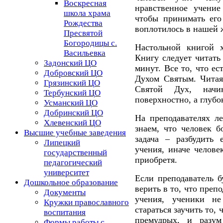
Воскресная
нравственное учени
школа храма
чтобы принимать его
Рождества
воплотилось в нашей 
Пресвятой
Богородицы с.
Настольной книгой х
Васильевка
Книгу следует читать
Задонский ЦО
минут. Все то, что е
Добровский ЦО
Духом Святым. Читая
Грязинский ЦО
Святой Дух, начи
Тербунский ЦО
поверхностно, а глубо
Усманский ЦО
Добринский ЦО
На преподавателях л
Хлевенский ЦО
знаем, что человек б
Высшие учебные заведения
задача – разбудить 
Липецкий
учения, иначе челове
государственный
приобретя.
педагогический
университет
Если преподаватель б
Дошкольное образование
верить в то, что преп
Документы
учения, ученики не
Кружки православного
стараться заучить то,
воспитания
премудрых, и разум
Формы работы с