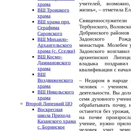
учителей, возможно
храма
жизнь», – отметила Е
ВШ Троицкого
храма
Священнослужители 
ВШ храма прп.
Тербунского, Воловско
Серафима
Добринского районов 
Саровского
Задонского Рожде
ВШ Михаило-
монастыря. Молебен 
Архангельского
Задонского возглави
храма (с. Сселки)
ВШ Космо-
архиепископ Липец
Дамиановского
владыка поздрави
храма
квалификации с начал
ВШ
– Недаром в народе 
Воздвиженского
храма
человек – учением.
ВШ Никольского
деятельности. Вы дол
храма
семя духовного учени
Второй Липецкий ЦО
обрабатывать почву, 
Воскресная
останется без урожая
школа Прихода
на почве произросл
Казанского храма
учение, нужно прило
с. Боринское
человек учит чему