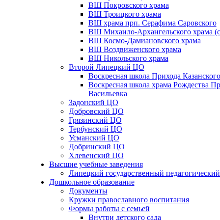
ВШ Покровского храма
ВШ Троицкого храма
ВШ храма прп. Серафима Саровского
ВШ Михаило-Архангельского храма (с
ВШ Космо-Дамиановского храма
ВШ Воздвиженского храма
ВШ Никольского храма
Второй Липецкий ЦО
Воскресная школа Прихода Казанского
Воскресная школа храма Рождества Пр
Васильевка
Задонский ЦО
Добровский ЦО
Грязинский ЦО
Тербунский ЦО
Усманский ЦО
Добринский ЦО
Хлевенский ЦО
Высшие учебные заведения
Липецкий государственный педагогический
Дошкольное образование
Документы
Кружки православного воспитания
Формы работы с семьей
Внутри детского сада