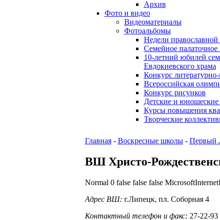
Архив
Фото и видео
Видеоматериалы
Фотоальбомы
Недели православной 
Семейное палаточное 
10-летний юбилей се
Евдокиевского храма
Конкурс литературно
Всероссийская олимп
Конкурс рисунков
Детские и юношеские 
Курсы повышения кв
Творческие коллекти
Главная
-
Воскресные школы
-
Первый 
ВШ Христо-Рождественс
Normal 0 false false false MicrosoftInterne
Адрес ВШ:
г.Липецк, пл. Соборная 4
Контактный телефон и факс:
27-22-93