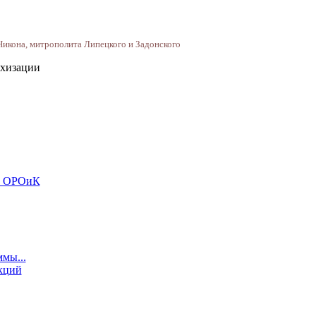
кона, митрополита Липецкого и Задонского
ехизации
и ОРОиК
мы...
кций