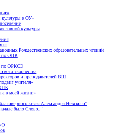
ние»
 культуры в ОУ»
поселение
вославной культуры
ения
вы»
анодных Рождественских образовательных чтений
а по ОПК
а по ОРКСЭ
ского творчества
директоров и преподавателей ВШ
подвиг учителя»
 ОПК
га в моей жизни»
благоверного князя Александра Невского"
ачале было Слово..."
ЦФО
цов