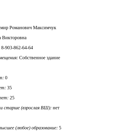
имир Романович Максимчук
а Викторовна
:
8-903-862-64-64
омещения:
Собственное здание
т:
0
ет:
35
лет:
25
 и старше (взрослая ВШ):
нет
ысшее (любое) образование:
5