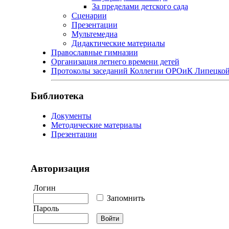
За пределами детского сада
Сценарии
Презентации
Мультемедиа
Дидактические материалы
Православные гимназии
Организация летнего времени детей
Протоколы заседаний Коллегии ОРОиК Липецкой
Библиотека
Документы
Методические материалы
Презентации
Авторизация
Логин
Запомнить
Пароль