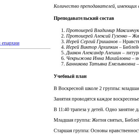
Количество преподавателей, имеющих с
Преподавательский состав
Протоиерей Владимир Максимчук
Протоиерей Алексий Гузенко
– Жи
Иерей Сергий Гришанов
– Нравст
 епархии
Иерей Виктор Архипкин
– Библей
Диакон Александр Алешин
– литур
Чекрыжова Инна Михайловна
– и
Банникова Татьяна Емельяновна
–
Учебный план
В Воскресной школе 2 группы: младшая (
Занятия проводятся каждое воскресенье,
В 11:40 трапеза у детей. Одно занятие д
Младшая группа: Жития святых, Библей
Старшая группа: Основы нравственност