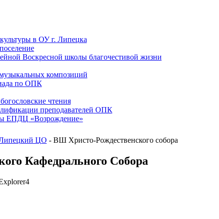
культуры в ОУ г. Липецка
поселение
мейной Воскресной школы благочестивой жизни
-музыкальных композиций
иада по ОПК
богословские чтения
алификации преподавателей ОПК
вы ЕПДЦ «Возрождение»
Липецкий ЦО
- ВШ Христо-Рождественского собора
кого Кафедрального Собора
tExplorer4