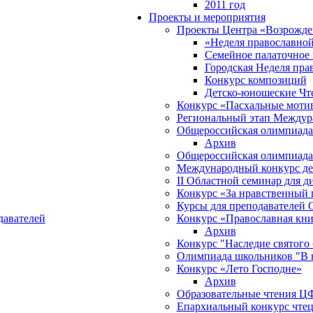
2011 год
Проекты и мероприятия
Проекты Центра «Возрожде
«Неделя православной
Семейное палаточное 
Городская Неделя пра
Конкурс композиций
Детско-юношеские Чт
Конкурс «Пасхальные моти
Региональный этап Междур
Общероссийская олимпиад
Архив
Общероссийская олимпиад
Международный конкурс дет
II Областной семинар для 
Конкурс «За нравственный 
Курсы для преподавателей
Конкурс «Православная кни
давателей
Архив
Конкурс "Наследие святого 
Олимпиада школьников "В н
Конкурс «Лето Господне»
Архив
Образовательные чтения 
Епархиальный конкурс чте