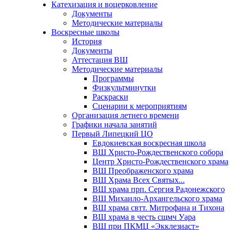
Катехизация и воцерковление
Документы
Методические материалы
Воскресные школы
История
Документы
Аттестация ВШ
Методические материалы
Программы
Физкультминутки
Раскраски
Сценарии к мероприятиям
Организация летнего времени
Графики начала занятий
Первый Липецкий ЦО
Евдокиевская воскресная школа
ВШ Христо-Рождественского собора
Центр Христо-Рождественского храма
ВШ Преображенского храма
ВШ Храма Всех Святых...
ВШ храма прп. Сергия Радонежского
ВШ Михаило-Архангельского храма
ВШ храма свтт. Митрофана и Тихона
ВШ храма в честь сщмч Уара
ВШ при ПКМЦ «Экклезиаст»