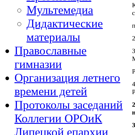
К
Мультемедиа
Дидактические
п
материалы
2
Православные
3
гимназии
Организация летнего
4
времени детей
Протоколы заседаний
Коллегии ОРОиК
Липецкой епархии