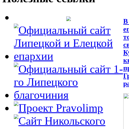
В
е
т
с
К
к
п
Г
р