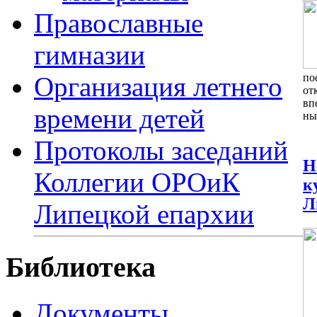
Православные
гимназии
по
Организация летнего
от
вп
времени детей
ны
Протоколы заседаний
Н
Коллегии ОРОиК
к
Л
Липецкой епархии
Библиотека
Документы