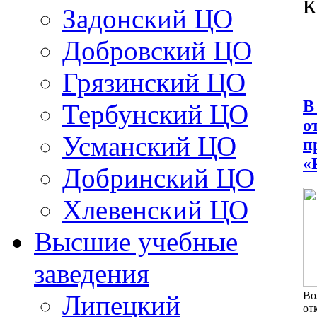
к
Задонский ЦО
Добровский ЦО
Грязинский ЦО
В
Тербунский ЦО
о
Усманский ЦО
п
«
Добринский ЦО
Хлевенский ЦО
Высшие учебные
заведения
Во
Липецкий
от