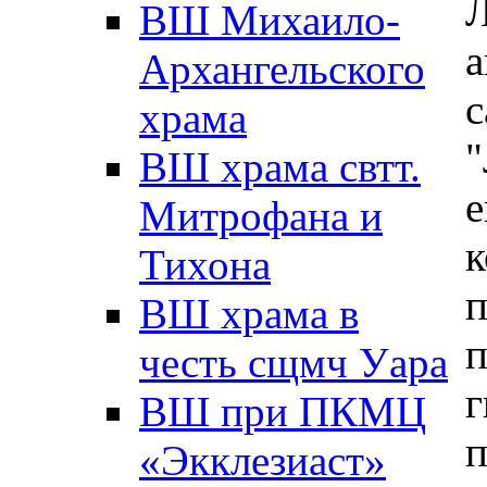
ВШ Михаило-
Архангельского
с
храма
ВШ храма свтт.
е
Митрофана и
к
Тихона
ВШ храма в
п
честь сщмч Уара
ВШ при ПКМЦ
«Экклезиаст»