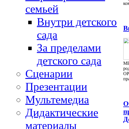
ко
семьей
Внутри детского
В
сада
За пределами
детского сада
МБ
ро
Сценарии
ОР
пр
Презентации
Мультемедиа
О
Дидактические
п
Д
материалы