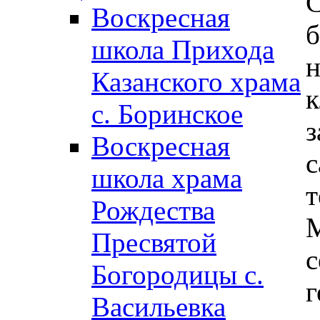
Воскресная
школа Прихода
н
Казанского храма
с. Боринское
з
Воскресная
с
школа храма
Рождества
М
Пресвятой
Богородицы с.
г
Васильевка