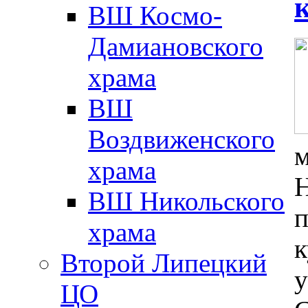
ВШ Космо-
Дамиановского
храма
ВШ
Воздвиженского
храма
ВШ Никольского
п
храма
к
Второй Липецкий
ЦО