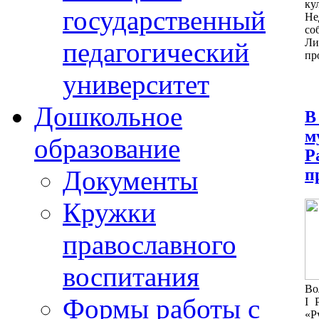
ку
государственный
Не
со
Ли
педагогический
пр
университет
Дошкольное
В
м
образование
Р
п
Документы
Кружки
православного
воспитания
Во
Формы работы с
I 
«Р