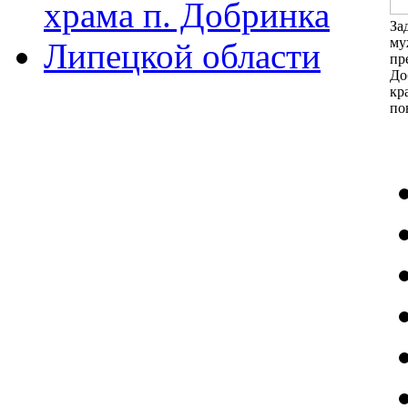
За
м
п
До
кр
по